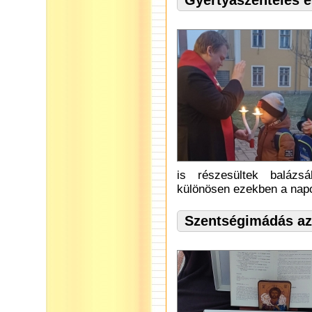
Gyertyaszentelés é
is részesültek balázs
különösen ezekben a napo
Szentségimádás az