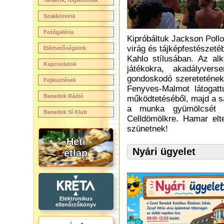
Tanárok, fogadóórák
Szakköreink
Fotógaléria
Kipróbáltuk Jackson Pollo
virág és tájképfestészetéb
Elérhetőségeink
Kahlo stílusában. Az al
Kapcsolatok
játékokra, akadályvers
gondoskodó szeretetének
Fejlesztések
Fenyves-Malmot látogat
Benedek Rádió
működtetéséből, majd a sa
a munka gyümölcsét i
Benedek Sí Klub
Celldömölkre. Hamar elt
szünetnek!
Heti
Nyári ügyelet
étlap
Elektronikus
ellenőrzőkönyv