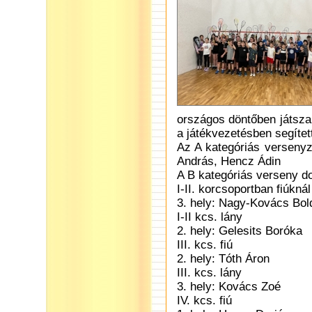
országos döntőben játsza
a játékvezetésben segítet
Az A kategóriás versenyz
András, Hencz Ádin
A B kategóriás verseny do
I-II. korcsoportban fiúknál
3. hely: Nagy-Kovács Bol
I-II kcs. lány
2. hely: Gelesits Boróka
III. kcs. fiú
2. hely: Tóth Áron
III. kcs. lány
3. hely: Kovács Zoé
IV. kcs. fiú