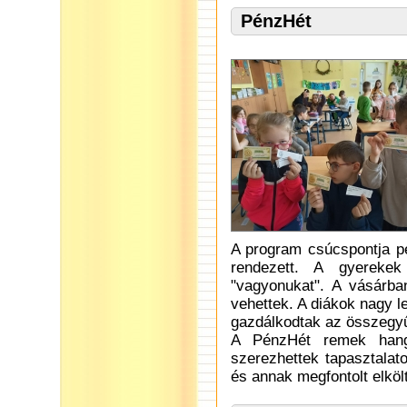
PénzHét
A program csúcspontja pé
rendezett. A gyerekek
"vagyonukat". A vásárban
vehettek. A diákok nagy 
gazdálkodtak az összegyű
A PénzHét remek hangu
szerezhettek tapasztalat
és annak megfontolt elköl