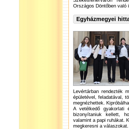
Székesfehérváron rend
Országos Döntőben való i
Egyházmegyei hitt
Levértárban rendezték m
épületével, feladatával,
megnézhettek. Kipróbálhatt
A vetélkedő gyakorlati 
bizonyítaniuk kellett, h
valamint a papi ruhákat. 
megkeresni a válaszokat.