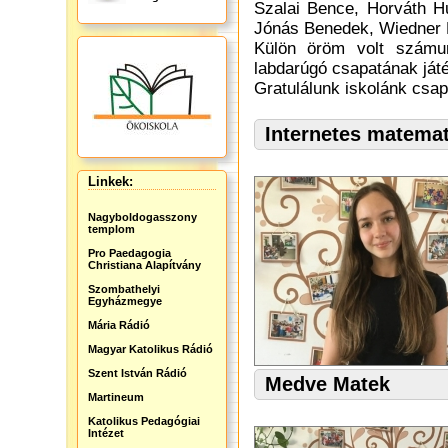
Szalai Bence, Horváth H
Jónás Benedek, Wiedner M
Külön öröm volt számu
labdarúgó csapatának játé
Gratulálunk iskolánk csap
Internetes matema
Linkek:
Nagyboldogasszony
templom
Pro Paedagogia
Christiana Alapítvány
Szombathelyi
Egyházmegye
Mária Rádió
Magyar Katolikus Rádió
Szent István Rádió
Medve Matek
Martineum
Katolikus Pedagógiai
Intézet