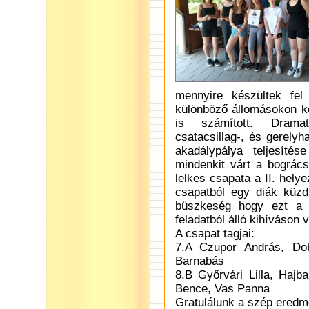
mennyire készültek fel
különböző állomásokon kel
is számított. Dramati
csatacsillag-, és gerelyh
akadálypálya teljesíté
mindenkit várt a bogrács
lelkes csapata a II. hel
csapatból egy diák küzd
büszkeség hogy ezt a 
feladatból álló kihíváson v
A csapat tagjai:
7.A Czupor András, Dob
Barnabás
8.B Győrvári Lilla, Haj
Bence, Vas Panna
Gratulálunk a szép ered