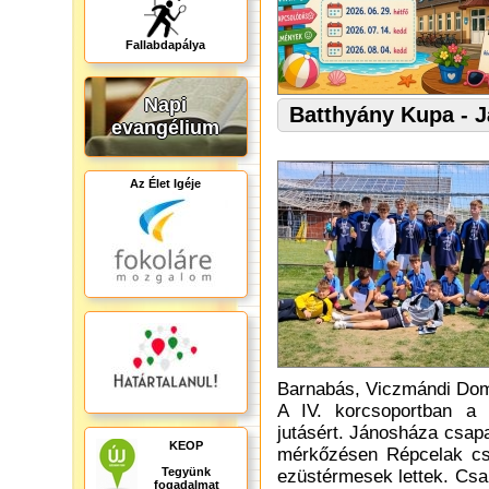
Fallabdapálya
Napi
Batthyány Kupa - 
evangélium
Az Élet Igéje
Barnabás, Viczmándi Domi
A IV. korcsoportban a 
jutásért. Jánosháza csap
KEOP
mérkőzésen Répcelak csa
Tegyünk
ezüstérmesek lettek. Csa
fogadalmat