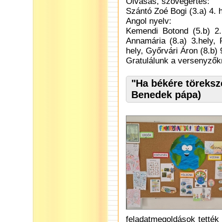
Olvasás, szövegértés:
Szántó Zoé Bogi (3.a) 4. 
Angol nyelv:
Kemendi Botond (5.b) 2.
Annamária (8.a) 3.hely, P
hely, Győrvári Áron (8.b) 
Gratulálunk a versenyzők
"Ha békére töreksze
Benedek pápa)
feladatmegoldások tették