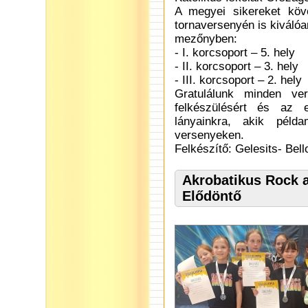
A megyei sikereket köv
tornaversenyén is kiválóa
mezőnyben:
- I. korcsoport – 5. hely
- II. korcsoport – 3. hely
- III. korcsoport – 2. hely
Gratulálunk minden ve
felkészülésért és az 
lányainkra, akik péld
versenyeken.
Felkészítő: Gelesits- Bell
Akrobatikus Rock a
Elődöntő