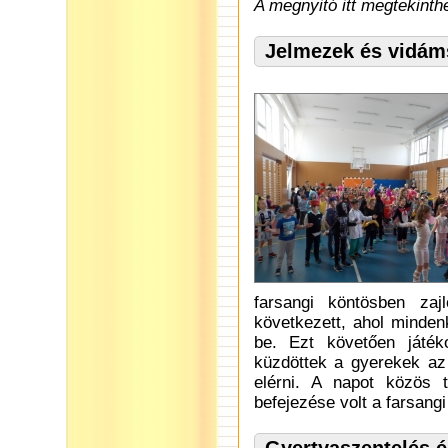
A megnyitó itt megtekinth
Jelmezek és vidám
farsangi köntösben zaj
következett, ahol minden
be. Ezt követően játék
küzdöttek a gyerekek az 
elérni. A napot közös 
befejezése volt a farsang