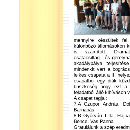
mennyire készültek fel
különböző állomásokon kel
is számított. Dramati
csatacsillag-, és gerelyh
akadálypálya teljesíté
mindenkit várt a bogrács
lelkes csapata a II. hel
csapatból egy diák küzd
büszkeség hogy ezt a 
feladatból álló kihíváson v
A csapat tagjai:
7.A Czupor András, Dob
Barnabás
8.B Győrvári Lilla, Haj
Bence, Vas Panna
Gratulálunk a szép ered