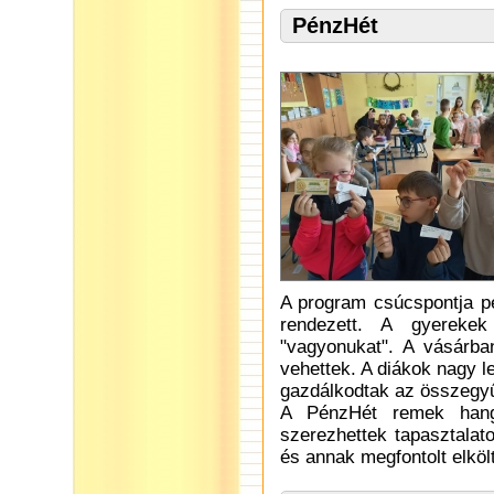
PénzHét
A program csúcspontja pé
rendezett. A gyerekek
"vagyonukat". A vásárban
vehettek. A diákok nagy 
gazdálkodtak az összegyű
A PénzHét remek hangu
szerezhettek tapasztalat
és annak megfontolt elköl