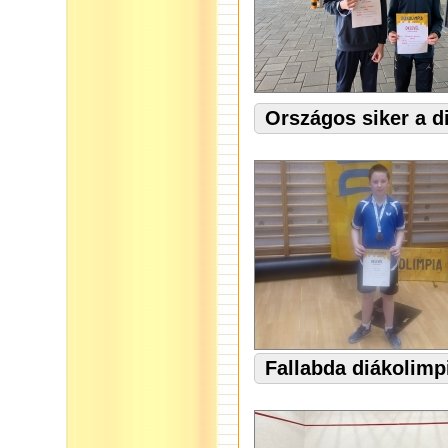
Országos siker a d
Fallabda diákolimp