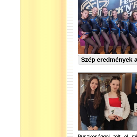
Szép eredmények a
Büszkeséggel tölt el m