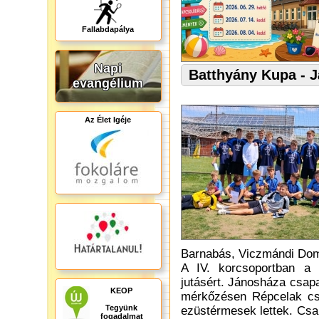
Fallabdapálya
Napi
Batthyány Kupa - 
evangélium
Az Élet Igéje
Barnabás, Viczmándi Domi
A IV. korcsoportban a 
jutásért. Jánosháza csap
KEOP
mérkőzésen Répcelak csa
Tegyünk
ezüstérmesek lettek. Csa
fogadalmat