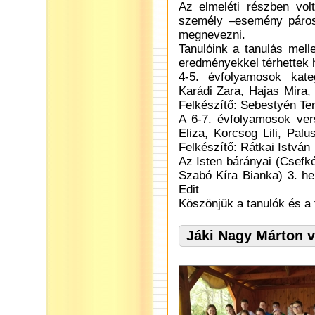
Az elmeléti részben volt
személy –esemény párosít
megnevezni.
Tanulóink a tanulás mell
eredményekkel térhettek 
4-5. évfolyamosok kate
Karádi Zara, Hajas Mira,
Felkészítő: Sebestyén Te
A 6-7. évfolyamosok ver
Eliza, Korcsog Lili, Pal
Felkészítő: Rátkai István
Az Isten bárányai (Csefk
Szabó Kíra Bianka) 3. he
Edit
Köszönjük a tanulók és a 
Jáki Nagy Márton 