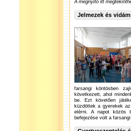
A megnyitó itt megtekinth
Jelmezek és vidám
farsangi köntösben zaj
következett, ahol minden
be. Ezt követően játék
küzdöttek a gyerekek az 
elérni. A napot közös 
befejezése volt a farsang