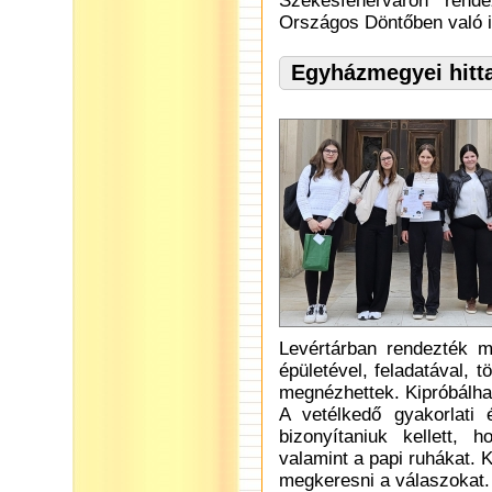
Székesfehérváron rend
Országos Döntőben való i
Egyházmegyei hitt
Levértárban rendezték m
épületével, feladatával,
megnézhettek. Kipróbálhatt
A vetélkedő gyakorlati 
bizonyítaniuk kellett, h
valamint a papi ruhákat. 
megkeresni a válaszokat.