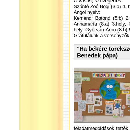
Olvasás, szövegértés:
Szántó Zoé Bogi (3.a) 4. 
Angol nyelv:
Kemendi Botond (5.b) 2.
Annamária (8.a) 3.hely, P
hely, Győrvári Áron (8.b) 
Gratulálunk a versenyzők
"Ha békére töreksze
Benedek pápa)
feladatmegoldások tették