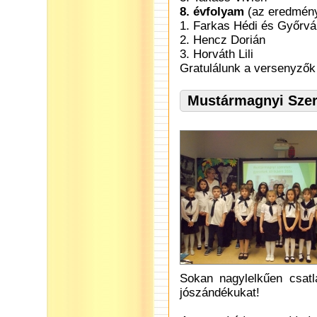
8. évfolyam
(az eredmény 
1. Farkas Hédi és Győrvári
2. Hencz Dorián
3. Horváth Lili
Gratulálunk a versenyzők
Mustármagnyi Szer
Sokan nagylelkűen csat
jószándékukat!