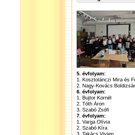
5. évfolyam:
1. Kosztolánczi Mira és F
2. Nagy-Kovács Boldizsár
6. évfolyam:
1. Bujtor Kornél
2. Tóth Áron
3. Szabó Zsófi
7. évfolyam:
1. Varga Olívia
2. Szabó Kíra
3. Takács Vivien