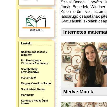
Szalai Bence, Horváth H
Jónás Benedek, Wiedner M
Külön öröm volt számu
labdarúgó csapatának játé
Gratulálunk iskolánk csap
Internetes matema
Linkek:
Nagyboldogasszony
templom
Pro Paedagogia
Christiana Alapítvány
Szombathelyi
Egyházmegye
Mária Rádió
Magyar Katolikus Rádió
Szent István Rádió
Medve Matek
Martineum
Katolikus Pedagógiai
Intézet