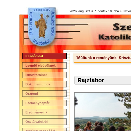
2026. augusztus 7. péntek 10:59:48 -
Névna
Kezdőoldal
"Múltunk a reményünk, Krisztu
Leendő elsősöknek
Iskolatörténet
Rajztábor
Dokumentumok
Órarend
Eseménynaptár
Eredményeink
Osztályainkról