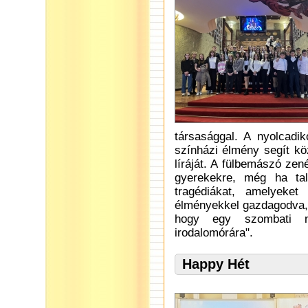
társasággal. A nyolcadi
színházi élmény segít kö
líráját. A fülbemászó zen
gyerekekre, még ha tal
tragédiákat, amelyeket
élményekkel gazdagodva, 
hogy egy szombati na
irodalomórára".
Happy Hét