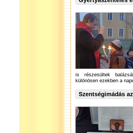
Gyertyaszentelés é
is részesültek balázs
különösen ezekben a napo
Szentségimádás az