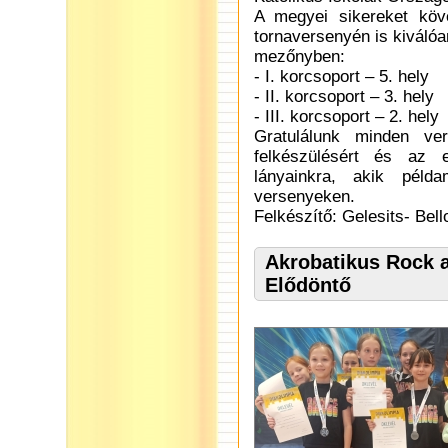
A megyei sikereket köv
tornaversenyén is kiválóa
mezőnyben:
- I. korcsoport – 5. hely
- II. korcsoport – 3. hely
- III. korcsoport – 2. hely
Gratulálunk minden ve
felkészülésért és az 
lányainkra, akik péld
versenyeken.
Felkészítő: Gelesits- Bell
Akrobatikus Rock a
Elődöntő