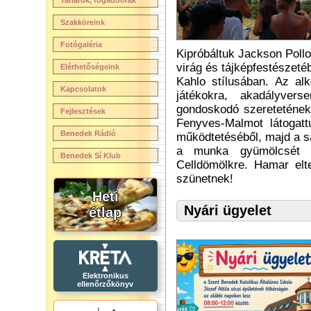
Tanárok, fogadóórák
Szakköreink
Fotógaléria
Kipróbáltuk Jackson Pollo
virág és tájképfestészetéb
Elérhetőségeink
Kahlo stílusában. Az al
Kapcsolatok
játékokra, akadályvers
gondoskodó szeretetének
Fejlesztések
Fenyves-Malmot látogat
Benedek Rádió
működtetéséből, majd a sa
a munka gyümölcsét i
Benedek Sí Klub
Celldömölkre. Hamar elt
szünetnek!
Heti
Nyári ügyelet
étlap
Elektronikus
ellenőrzőkönyv