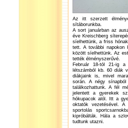
Az itt szerzett élmény
sítáborunkba.
A sort januárban az ausz
éve Kreischberg síterep
síelhettünk, a friss hón
tett. A további napokon
között síelhettünk. Az e
tették élményszerűvé.
Február 18-tól 21-ig a
létszámból kb. 60 diák v
diákjaink is, mivel mar
során. A négy sínapból 
találkozhattunk. A fél 
jelentett a gyerekek s
hókupacok alól. Itt a gy
oktatók vezetésével. A
sportolás sportcsarnok
kipróbálták. Hála a szlo
tudtunk utazni.