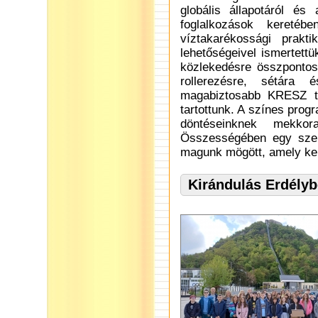
globális állapotáról és 
foglalkozások kereté
víztakarékossági prakt
lehetőségeivel ismertett
közlekedésre összpontosí
rollerezésre, sétára
magabiztosabb KRESZ tu
tartottunk. A színes prog
döntéseinknek mekko
Összességében egy szeml
magunk mögött, amely kel
Kirándulás Erdélyb