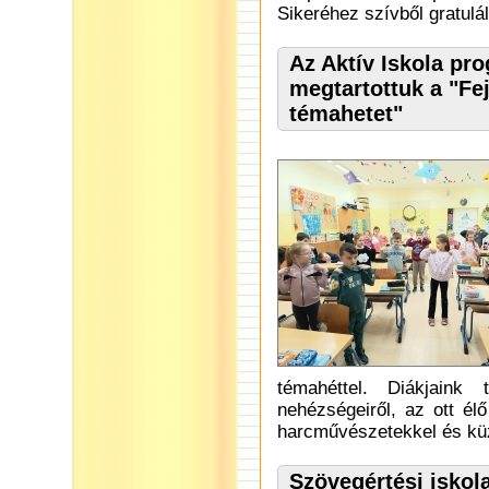
Sikeréhez szívből gratulá
Az Aktív Iskola pr
megtartottuk a "Fej
témahetet"
témahéttel. Diákjaink
nehézségeiről, az ott él
harcművészetekkel és kü
Szövegértési iskol