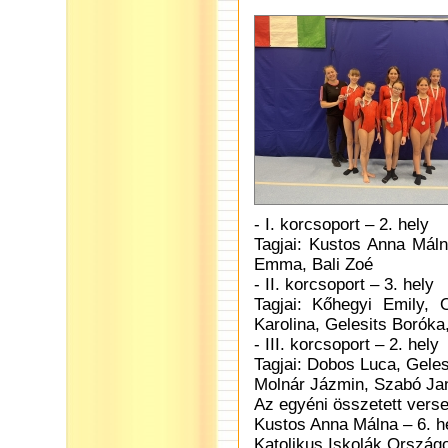
- I. korcsoport – 2. hely
Tagjai: Kustos Anna Máln
Emma, Bali Zoé
- II. korcsoport – 3. hely
Tagjai: Kőhegyi Emily,
Karolina, Gelesits Boróka
- III. korcsoport – 2. hely
Tagjai: Dobos Luca, Gele
Molnár Jázmin, Szabó Ja
Az egyéni összetett vers
Kustos Anna Málna – 6. hel
Katolikus Iskolák Ország