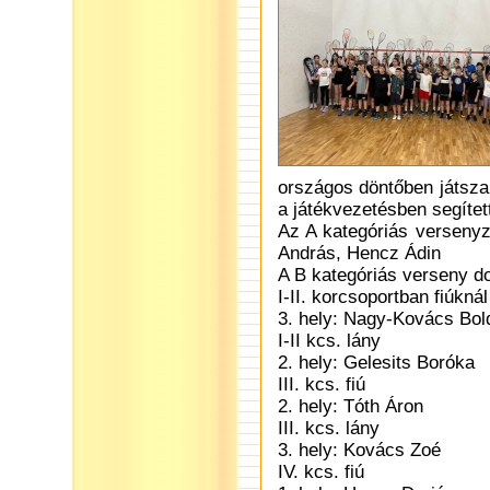
országos döntőben játsza
a játékvezetésben segítet
Az A kategóriás versenyz
András, Hencz Ádin
A B kategóriás verseny do
I-II. korcsoportban fiúknál
3. hely: Nagy-Kovács Bol
I-II kcs. lány
2. hely: Gelesits Boróka
III. kcs. fiú
2. hely: Tóth Áron
III. kcs. lány
3. hely: Kovács Zoé
IV. kcs. fiú