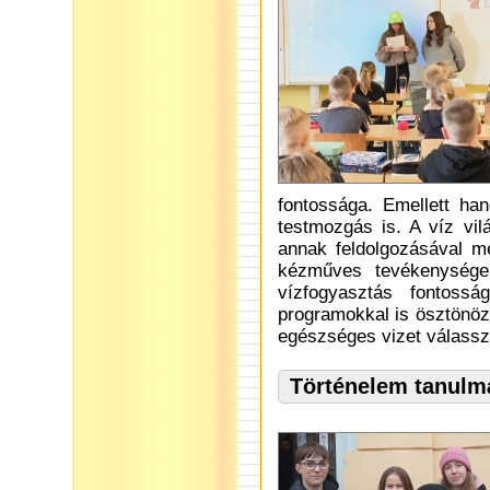
fontossága. Emellett ha
testmozgás is. A víz vi
annak feldolgozásával mél
kézműves tevékenységek
vízfogyasztás fontossá
programokkal is ösztönözt
egészséges vizet válassz
Történelem tanulm