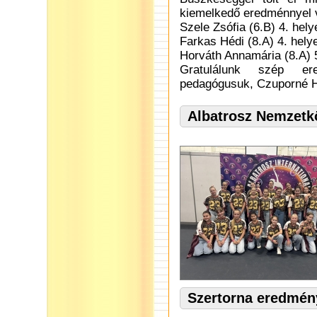
kiemelkedő eredménnyel 
Szele Zsófia (6.B) 4. hely
Farkas Hédi (8.A) 4. hely
Horváth Annamária (8.A) 5.
Gratulálunk szép ere
pedagógusuk, Czuporné He
Albatrosz Nemzetk
Szertorna eredmén