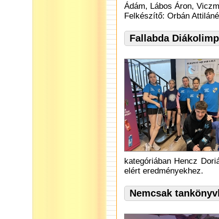
Ádám, Lábos Áron, Viczm
Felkészítő: Orbán Attiláné
Fallabda Diákolimp
kategóriában Hencz Dorián
elért eredményekhez.
Nemcsak tankönyvbő