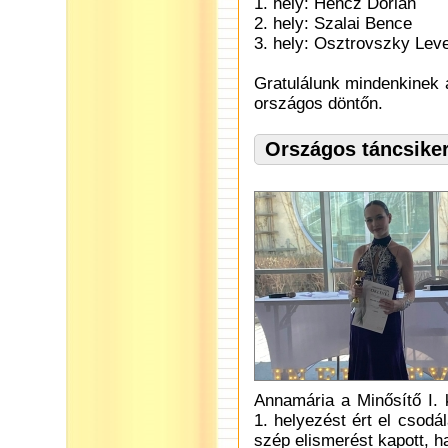
1. hely: Hencz Dorián
2. hely: Szalai Bence
3. hely: Osztrovszky Lev
Gratulálunk mindenkinek
országos döntőn.
Országos táncsiker
Annamária a Minősítő I.
1. helyezést ért el csodá
szép elismerést kapott, ha