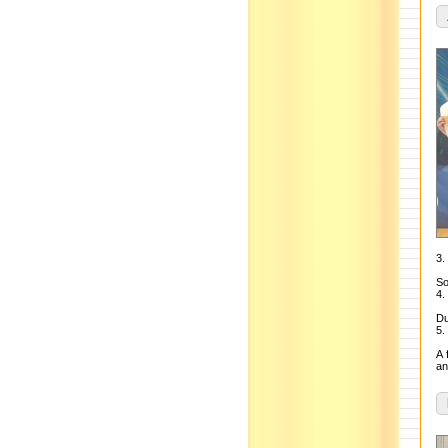
3.
So
4.
Du
5.
A 
an