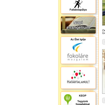
Fallabdapálya
Napi
evangélium
Za
Gr
Az Élet Igéje
KEOP
Tegyünk
fogadalmat