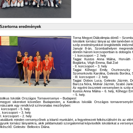
Szertorna eredmények
Torna Megyei Diákolimpia döntő – Szomba
Iskolánk tornász lányai az idei tanévben i
szép eredményekkel öregbítették intézmé
Január 8-án, Szombathelyen megrende
döntőn három korcsoportban is dobogós h
- I. korcsoport – 2. hely
Tagjai: Kustos Anna Málna, Horváth Ol
Boglárka, Végh Emma, Bali Zoé
- II. korcsoport – 3. hely
Tagjai: Kőhegyi Emily, Osztrovszky
Szomorkovits Karolina, Gelesits Boróka, 
- III. korcsoport – 2. hely
Tagjai: Dobos Luca, Gelesits Jázmin, D
Barcza Nóra, Molnár Jázmin, Szabó Jan
Az egyéni összetett versenyben is szép 
Kustos Anna Málna – 6. hely, Kőhegyi Emi
– 5. hely.
tolikus Iskolák Országos Tornaversenye – Budapest
megyei sikereket követően Budapesten, a Katolikus Iskolák Országos tornaversenyén 
rnászaink egy rendkívül színvonalas mezőnyben:
I. korcsoport – 5. hely
II. korcsoport – 3. hely
III. korcsoport – 2. hely
atulálunk minden versenyzőnek a kitartó munkáért, a fegyelmezett felkészülésért és az elé
gyunk tornász lányainkra, akik példamutató szorgalommal képviselték iskolánkat a verseny
lkészítő: Gelesits- Bellovics Diána.