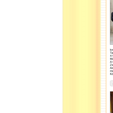
ke
Ta
4-
Má
A 
Zs
Az
me
Kö