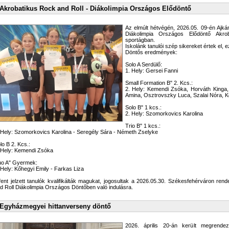
Akrobatikus Rock and Roll - Diákolimpia Országos Elődöntő
Az elmúlt hétvégén, 2026.05. 09-én Ajk
Diákolimpia Országos Elődöntő Akro
sportágban.
Iskolánk tanulói szép sikereket értek el, e
Döntős eredmények:
Solo A Serdülő:
1. Hely: Gersei Fanni
Small Formation B" 2. Kcs.:
2. Hely: Kemendi Zsóka, Horváth Kinga,
Amina, Osztrovszky Luca, Szalai Nóra, K
Solo B" 1 kcs.:
2. Hely: Szomorkovics Karolina
Trio B" 1 kcs.:
 Hely: Szomorkovics Karolina - Seregély Sára - Németh Zselyke
lo B 2. Kcs.:
 Hely: Kemendi Zsóka
o A" Gyermek:
 Hely: Kőhegyi Emily - Farkas Liza
fent jelzett tanulók kvalifikálták magukat, jogosultak a 2026.05.30. Székesfehérváron re
d Roll Diákolimpia Országos Döntőben való indulásra.
Egyházmegyei hittanverseny döntő
2026. április 20-án került megrend