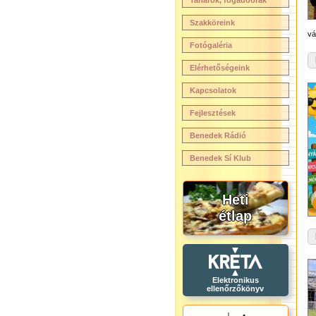
Tanárok, fogadóórák
Szakköreink
vá
Fotógaléria
Elérhetőségeink
Kapcsolatok
Fejlesztések
Benedek Rádió
Benedek Sí Klub
Heti
étlap
Elektronikus
ellenőrzőkönyv