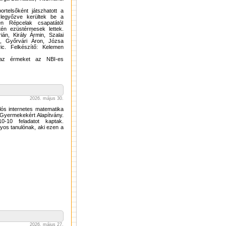
rtelsőként játszhatott a
 legyőzve kerültek be a
n Répcelak csapatától
én ezüstérmesek lettek.
án, Király Ármin, Szalai
, Győrvári Áron, Józsa
c. Felkészítő: Kelemen
az érmeket az NBI-es
2026. május 30.
lós internetes matematika
Gyermekekért Alapítvány.
-10 feladatot kaptak.
yos tanulónak, aki ezen a
2026. május 27.