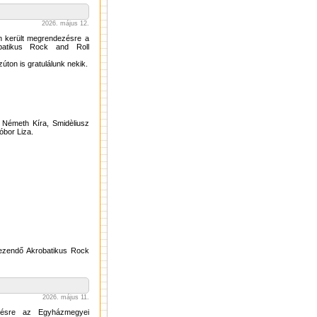
2026. május 12.
án került megrendezésre a
batikus Rock and Roll
zúton is gratulálunk nekik.
 Németh Kíra, Smidèliusz
óbor Liza.
ndezendő Akrobatikus Rock
2026. május 11.
ezésre az Egyházmegyei