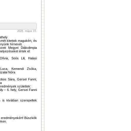
2026. május 15.
thely
smét kitettek magukért, és
nyünk hírnevét.
zett Megyei Diákolimpia
elyezéseket értek el:
ívia, Soós Lili, Halasi
 Luca, Kemendi Zsóka,
Szalai Nóra
obos Sára, Gersei Fanni,
ka
eredmények születtek:
ly – 6. hely, Gersei Fanni
is kiválóan szerepeltek
rt eredményekért! Büszkék
eken.