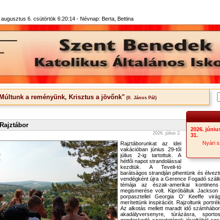
 augusztus 6. csütörtök 6:20:14 -
Névnap: Berta, Bettina
Múltunk a reményünk, Krisztus a jövőnk"
(II. János Pál)
Rajztábor
2026. júniu
2026. július 2.
31.
Nyári s
Rajztáborunkat az idei
vakációban június 29-től
július 2-ig tartottuk. A
hétfői napot strandolással
kezdtük. A Teveli-tó
barátságos strandján pihentünk és élvezt
vendégként újra a Gerence Fogadó szálló
témája az észak-amerikai kontinens
megismerése volt. Kipróbáltuk Jackson 
porpasztellel Georgia O’ Keeffe virág
merítettünk inspirációt. Rajzoltunk portré
Az alkotás mellett maradt idő számhábor
akadályversenyre, túrázásra, sport