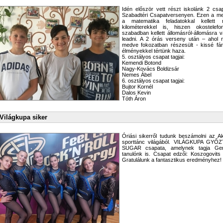
Idén először vett részt iskolánk 2 c
Szabadtéri Csapatversenyen. Ezen a m
a matematika feladatokkal kellet
kilométerekkel is, hiszen okostelef
szabadban kellett állomásról-állomásra 
leadni. A 2 órás verseny után – ahol 
medve fokozatban részesült - kissé fá
élményekkel tértünk haza.
5. osztályos csapat tagjai:
Kemendi Botond
Nagy-Kovács Boldizsár
Nemes Ábel
6. osztályos csapat tagjai:
Bujtor Kornél
Dalos Kevin
Tóth Áron
Világkupa siker
Óriási sikerről tudunk beszámolni az A
sporttánc világából. VILÁGKUPA GYŐ
SUGAR csapata, amelynek tagja Gers
tanulónk is. Csapat edzői: Koszogovits
Gratulálunk a fantasztikus eredményhez!