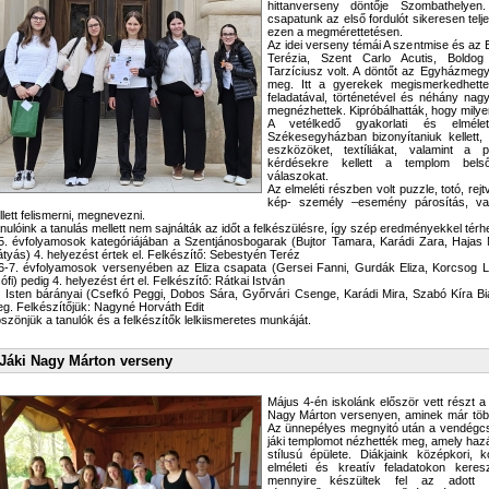
hittanverseny döntője Szombathelyen
csapatunk az első fordulót sikeresen telje
ezen a megmérettetésen.
Az idei verseny témái A szentmise és az 
Terézia, Szent Carlo Acutis, Boldo
Tarzíciusz volt. A döntőt az Egyházmeg
meg. Itt a gyerekek megismerkedhettek
feladatával, történetével és néhány na
megnézhettek. Kipróbálhatták, hogy milyen v
A vetélkedő gyakorlati és elméleti
Székesegyházban bizonyítaniuk kellett, 
eszközöket, textíliákat, valamint a 
kérdésekre kellett a templom bels
válaszokat.
Az elmeléti részben volt puzzle, totó, rejt
kép- személy –esemény párosítás, val
llett felismerni, megnevezni.
nulóink a tanulás mellett nem sajnálták az időt a felkészülésre, így szép eredményekkel térh
5. évfolyamosok kategóriájában a Szentjánosbogarak (Bujtor Tamara, Karádi Zara, Hajas 
tyás) 4. helyezést értek el. Felkészítő: Sebestyén Teréz
6-7. évfolyamosok versenyében az Eliza csapata (Gersei Fanni, Gurdák Eliza, Korcsog Li
ófi) pedig 4. helyezést ért el. Felkészítő: Rátkai István
 Isten bárányai (Csefkó Peggi, Dobos Sára, Győrvári Csenge, Karádi Mira, Szabó Kíra Bi
g. Felkészítőjük: Nagyné Horváth Edit
szönjük a tanulók és a felkészítők lelkiismeretes munkáját.
Jáki Nagy Márton verseny
Május 4-én iskolánk először vett részt 
Nagy Márton versenyen, aminek már tö
Az ünnepélyes megnyitó után a vendégcsap
jáki templomot nézhették meg, amely ha
stílusú épülete. Diákjaink középkori, 
elméleti és kreatív feladatokon keresz
mennyire készültek fel az adott t