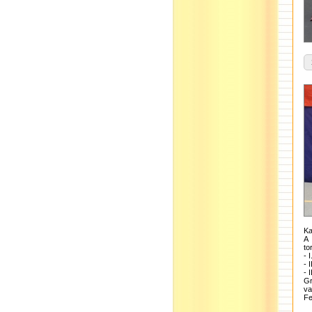
Ka
A 
to
- 
- 
- 
Gr
va
Fe