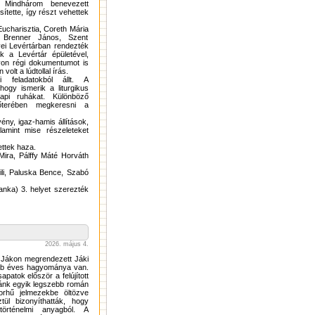
. Mindhárom benevezett
sítette, így részt vehettek
Eucharisztia, Coreth Mária
g Brenner János, Szent
yei Levértárban rendezték
 a Levértár épületével,
gyon régi dokumentumot is
olt a lúdtollal írás.
 feladatokból állt. A
hogy ismerik a liturgikus
papi ruhákat. Különböző
őterében megkeresni a
vény, igaz-hamis állítások,
amint mise részeleteket
ettek haza.
Mira, Pálffy Máté Horváth
li, Paluska Bence, Szabó
anka) 3. helyet szerezték
2026. május 4.
a Jákon megrendezett Jáki
bb éves hagyománya van.
atok először a felújított
zánk egyik legszebb román
korhű jelmezekbe öltözve
tül bizonyíthatták, hogy
örténelmi anyagból. A