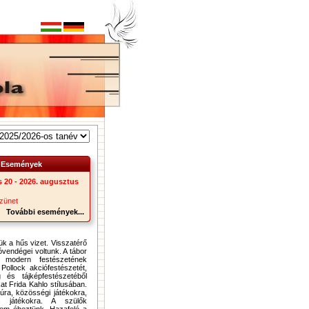
Események
s 20 - 2026. augusztus
zünet
További események...
ük a hűs vizet. Visszatérő
vendégei voltunk. A tábor
 modern festészetének
Pollock akciófestészetét,
 és tájképfestészetéből
kat Frida Kahlo stílusában.
úra, közösségi játékokra,
os játékokra. A szülők