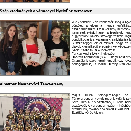
Szép eredmények a vármegyei NyelvÉsz versenyen
2026. február 6-án rendezték meg a Ny
döntőjét, amelyen a megye legfelkészü
össze tudásukat. Ez a verseny nemcsak a
ismeretekre épít, hanem a feladatok me
a gyerekek kiváló szövegértésére, log
gondolkodására, valamint kreativitására is
Büszkeséggel tölt el minket, hogy az 
diákok kiemelkedő eredménnyel végeztek
Szele Zsófia (6.B) 4. helyezést,
Farkas Hédi (8.A) 4. helyezést,
Horváth Annamária (8.A) 5. helyezést ért e
Gratulálunk szép eredményeikhez, tová
pedagógusuk, Czuporné Hetényi Rita lelk
Albatrosz Nemzetközi Táncverseny
Május 10-én Zalaegerszegen az 
Táncversenyen vettek részt iskolánk tanu
Sára Luca a 7.b osztályból, Fürdős Adé
osztályból. A versenyen ezüst minősíté
gratulálunk, további sok sikert kívánunk!
Edzőjük: Vörös Vivien.