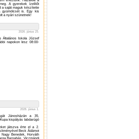
sem éheztünk. Hazafelé a
eg. A gyerekek ízelítőt
 a saját maguk készítette
a gyümölcsét is. Egy kis
lt a nyári szünetnek!
2026. június 25.
s Általános Iskola József
lábbi napokon lesz 08:00-
2026. június 1.
magát Jánosházán a 35.
 Kupa kispályás labdarúgó
ket játszva érte el a 2.
ljesítményével Beck Ádámot
m, Nagy Benedek, Horváth
arga Barnabás, Viczmándi