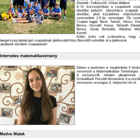
Dominik. Felkészítő: Orbán Attiláné
A IV. korcsoportban a csapatunk csopo
döntőbe jutásért. Jánosháza csapatát
döntőbe, ahol küzdelmes mérkőzése
szenvedtek 1:0-ás vereséget. Ők szint
Csapat tagjai: Beck Tamás, Hencz Dori
Bence, Horváth Hunor, Németh Dániel
Bence, Jónás Benedek, Wiedner Móri
Kornél.
Külön öröm volt számunkra, hogy 
laegerszeg labdarúgó csapatának játékosától Kiss Bencétől vehették át a játékosok.
atulálunk iskolánk csapatainak!
Internetes matematikaverseny
Ebben a tanévben is meghirdette 6 fordu
versenyét a Matematikában Tehetséges 
A versenyzők minden alkalommal 10
Gratulálunk Horváth Annamária 8.a osztál
versenyen országos 8. helyezést ért el.
Medve Matek