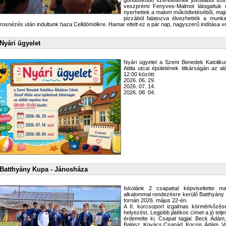
gondoskodó szeretetének jóvoltából so
veszprémi Fenyves-Malmot látogattuk m
nyerhettek a malom működtetéséből, majd
pizzából falatozva élvezhették a munk
rosnézés után indultunk haza Celldömölkre. Hamar eltelt ez a pár nap, nagyszerű indítása vo
Nyári ügyelet
Nyári ügyelet a Szent Benedek Katoliku
Attila utcai épületének titkárságán az a
12:00 között:
2026. 06. 29.
2026. 07. 14.
2026. 08. 04.
Batthyány Kupa - Jánosháza
Iskolánk 2 csapattal képviseltette 
alkalommal rendezésre kerülő Batthyány
tornán 2026. május 22-én.
A II. korcsoport izgalmas körmérkőzése
helyezést. Legjobb játékos címet a jó te
érdemelte ki. Csapat tagjai: Beck Ádá
Balász, Kovács Csanád, Kocsis Ádám, V