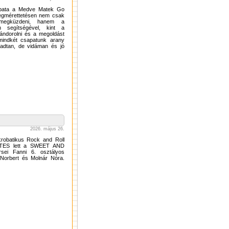
sapata a Medve Matek Go
egmérettetésen nem csak
t megküzdeni, hanem a
on segítségével, kint a
vándorolni és a megoldást
mindkét csapatunk arany
radtan, de vidáman és jó
2026. május 26.
krobatikus Rock and Roll
ZTES lett a SWEET AND
ei Fanni 6. osztályos
 Norbert és Molnár Nóra.