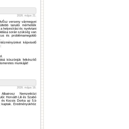
2026. május 21.
elvÉsz verseny vármegyei
ltebb tanulói mérhették
 helyesírási és nyelvtani
goldása során szükség van
ikus és problémamegoldó
.
intézményünket képviselő
:
l.
bbá köszönjük felkészítő
iismeretes munkáját!
2026. május 16.
Albatrosz Nemzetközi
lói: Horváth Lili és Szabó
l és Kocsis Dorka az 5.b
st kaptak. Eredményükhöz