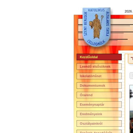
2026.
Kezdőoldal
"
Leendő elsősöknek
Iskolatörténet
Dokumentumok
Órarend
Eseménynaptár
Eredményeink
Osztályainkról